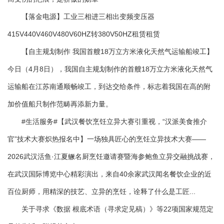
【落金电源】工业三相进三相出变频变压器
415V440V460V480V60HZ转380V50HZ租赁租赁
【自主规划制作 我国首艘18万立方米液化天然气运输船竣工】
今日（4月8日），我国自主规划制作的首艘18万立方米液化天然气
运输船在江苏南通顺畅竣工，到达交给条件，标志着我国在高的附
加价值船只制作范畴再添新力量。
#生活服务#【武汉餐饮烹饪立异大赛引重视，“汉派美食推介
官”技术大赛炽热报名中】一场独具匠心的烹饪立异技术大赛——
2026武汉活鱼·江夏鳜名厨烹饪邀请赛暨海参鲍鱼立异交融挑战赛，
在武汉国际博览中心精彩演出，来自40余家武汉闻名餐饮企业的近
百位厨师，用精深的技艺、立异的烹饪，诠释了什么是工匠...
关于寻求《数据 根底术语（寻求定见稿）》等22项国家规范定