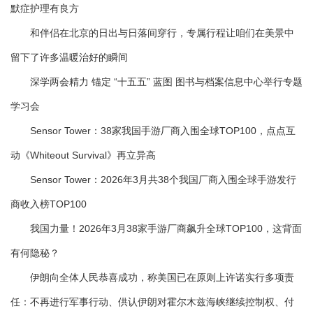
默症护理有良方
和伴侣在北京的日出与日落间穿行，专属行程让咱们在美景中
留下了许多温暖治好的瞬间
深学两会精力 锚定 “十五五” 蓝图 图书与档案信息中心举行专题
学习会
Sensor Tower：38家我国手游厂商入围全球TOP100，点点互
动《Whiteout Survival》再立异高
Sensor Tower：2026年3月共38个我国厂商入围全球手游发行
商收入榜TOP100
我国力量！2026年3月38家手游厂商飙升全球TOP100，这背面
有何隐秘？
伊朗向全体人民恭喜成功，称美国已在原则上许诺实行多项责
任：不再进行军事行动、供认伊朗对霍尔木兹海峡继续控制权、付