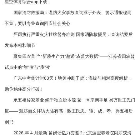
星空体育综合app下载:
国家消防救援局：谨防火灾事故查询浮于外表、警示通报秘而
不宣，要以专业查询回应社会关心
严厉执行严重火灾挂牌督办准则 国家消防救援局：查询结案后
发布本相和细节
聚集四农普 当“新质生产力”邂逅“农普大数据”——江苏省四农普
试点中的“智”变与“质”变
广东中考倒计时83天！地舆冲刺干货：海拔与相对高度解析，
助你稳住高分打破！
承五祖传家基业 续千秋血脉本源 聚一堂宗亲手足 兴万世王氏门
庭—— 观郑丽文拜访大陆有感，致王氏忠、谭、成、孝、兴五祖后
嗣书
2026 年 4 月最新 爸妈记忆力变差？北京这些养老院阿尔茨海