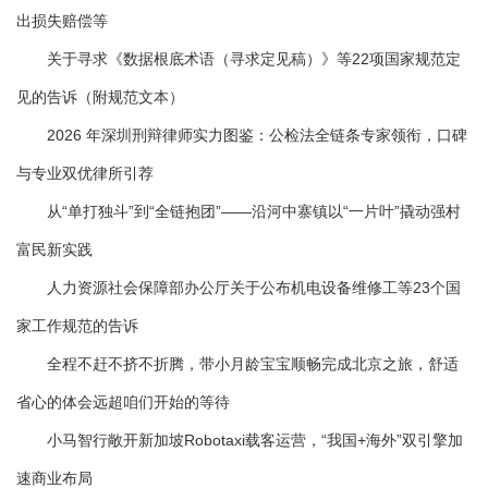
出损失赔偿等
关于寻求《数据根底术语（寻求定见稿）》等22项国家规范定
见的告诉（附规范文本）
2026 年深圳刑辩律师实力图鉴：公检法全链条专家领衔，口碑
与专业双优律所引荐
从“单打独斗”到“全链抱团”——沿河中寨镇以“一片叶”撬动强村
富民新实践
人力资源社会保障部办公厅关于公布机电设备维修工等23个国
家工作规范的告诉
全程不赶不挤不折腾，带小月龄宝宝顺畅完成北京之旅，舒适
省心的体会远超咱们开始的等待
小马智行敞开新加坡Robotaxi载客运营，“我国+海外”双引擎加
速商业布局