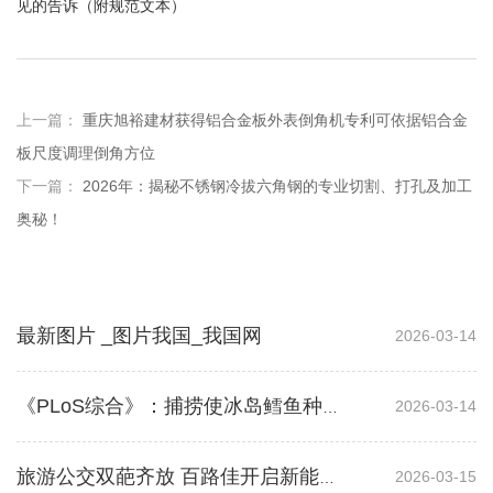
见的告诉（附规范文本）
上一篇：
重庆旭裕建材获得铝合金板外表倒角机专利可依据铝合金
板尺度调理倒角方位
下一篇：
2026年：揭秘不锈钢冷拔六角钢的专业切割、打孔及加工
奥秘！
最新图片 _图片我国_我国网
2026-03-14
2026-03-14
《PLoS综合》：捕捞使冰岛鳕鱼种群面临崩溃
2026-03-15
旅游公交双葩齐放 百路佳开启新能源时代