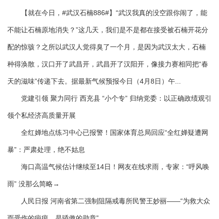
【就在今日，#武汉石楠886#】“武汉我真的没空跟你闹了，能
不能让石楠原地消失？”这几天，我们是不是都在接受被石楠开花分
配的惊骇？之所以武汉人觉得臭了一个月，是因为武汉太大，石楠
种得涣散，汉口开了武昌开，武昌开了汉阳开，像接力赛相同把“春
天的滋味”传递下去。据最新气候预报今日（4月8日）午...
党建引领 聚力同行 西充县 “小个专” 归纳党委：以正确政绩观引
领个私经济高质量开展
全红婵地点练习中心已报警！国家体育总局回应“全红婵疑遭网
暴”：严肃处理，绝不姑息
海口高温气候估计继续至14日！网友在线求雨，专家：“呼风唤
雨” 没那么简略→
人民日报 河南省第二强制阻隔戒毒所民警王妙丽——“为救大众
而受伤的疤痕，是骄傲的勋章”